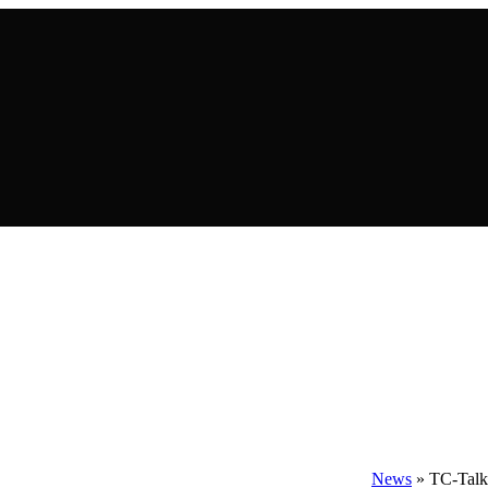
News
» TC-Talk