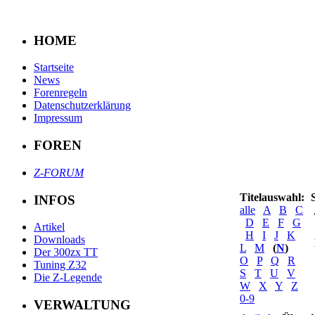
HOME
Startseite
News
Forenregeln
Datenschutzerklärung
Impressum
FOREN
Z-FORUM
Titelauswahl:
INFOS
alle
A
B
C
D
E
F
G
Artikel
H
I
J
K
Downloads
L
M
(
N
)
Der 300zx TT
O
P
Q
R
Tuning Z32
S
T
U
V
Die Z-Legende
W
X
Y
Z
0-9
VERWALTUNG