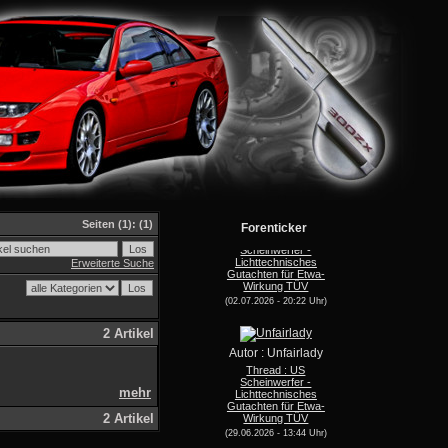
Autor : Speedy24
Seiten
(1):
(1)
Forenticker
Thread : US
Scheinwerfer -
Lichttechnisches
Erweiterte Suche
Gutachten für Etwa-
Wirkung TÜV
(02.07.2026 - 20:22 Uhr)
2 Artikel
Autor : Unfairlady
Thread : US
Scheinwerfer -
Lichttechnisches
mehr
Gutachten für Etwa-
Wirkung TÜV
2 Artikel
(29.06.2026 - 13:44 Uhr)