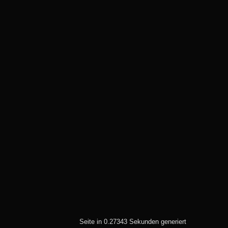
Autor : ZZsven
Thread : FOj 2026 vom
(30.05.) 04.06. bis
07.06.2026
(08.06.2026 - 16:43 Uhr)
Autor : ZZsven
Thread : Zulassungen in
Deutschland
(08.06.2026 - 16:40 Uhr)
Autor : sbrunthaler
Thread : GT-Driver-
Treffen 2026 in der Rhön
(08.06.2026 - 12:19 Uhr)
Seite in 0.27343 Sekunden generiert