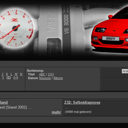
Sortierung:
J
K
L
M
N
Titel
ABC
/
ZXY
Y
(
Z
)
0-9
Datum
Neueste
/
Älteste
land
Z32: Selbstdiagnose
nd (Stand 2002) ...
...
mehr
(4488 mal gelesen)