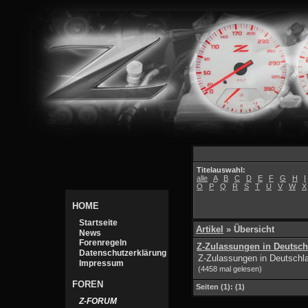
Titelauswahl:
alle
A
B
C
D
E
F
G
H
I
O
P
Q
R
S
T
U
V
W
X
HOME
Startseite
Artikel
»
Übersicht
News
Forenregeln
Z-Zulassungen in Deutsch
Datenschutzerklärung
Z-Zulassungen in Deutschla
Impressum
(4458 mal gelesen)
FOREN
Seiten
(1):
(1)
Z-FORUM