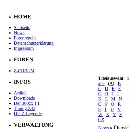
HOME
Startseite
News
Forenregeln
Datenschutzerklärung
Impressum
FOREN
Z-FORUM
Titelauswahl:
INFOS
alle
(
A
)
B
C
D
E
F
Artikel
G
H
I
J
Downloads
K
L
M
N
Der 300zx TT
O
P
Q
R
Tuning Z32
S
T
U
V
Die Z-Legende
W
X
Y
Z
0-9
VERWALTUNG
News
» Übersic