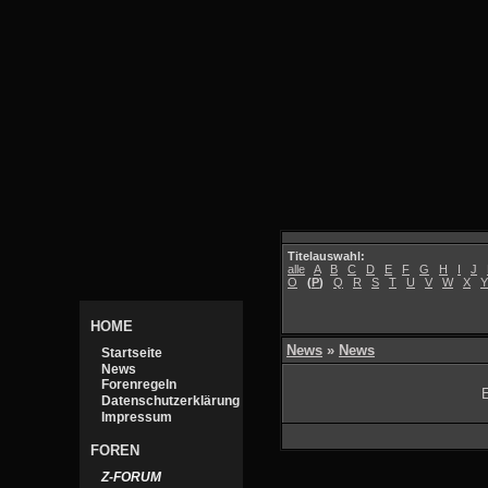
Titelauswahl:
alle
A
B
C
D
E
F
G
H
I
J
O
(
P
)
Q
R
S
T
U
V
W
X
Y
HOME
News
»
News
Startseite
News
Forenregeln
E
Datenschutzerklärung
Impressum
FOREN
Z-FORUM