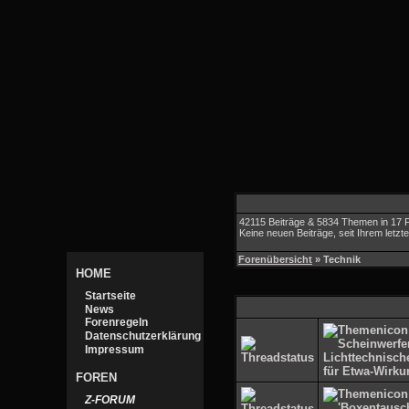
42115 Beiträge & 5834 Themen in 17 
Keine neuen Beiträge, seit Ihrem letz
Forenübersicht
» Technik
HOME
Startseite
News
Forenregeln
Datenschutzerklärung
Impressum
FOREN
Z-FORUM