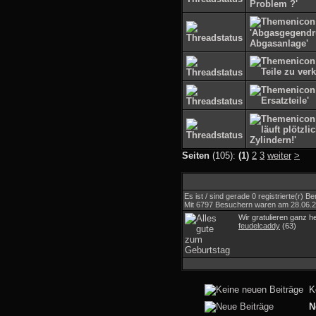
Seiten
(105):
(1)
2
3
weiter
>
Es ist / sind gerade 0 registrierte(r)
Mit 6797 Besuchern waren am 28.06.202
Wir gratulieren ganz h
feudelcaddy
(63)
K
N