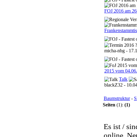
FOJ 2016 am 26.
Frankenstammtis
micha-nbg - 17.1
2015 vom 04.06.
Talk
blackZ32 - 10.04
Baumstruktur
-
S
Seiten
(1):
(1)
Es ist / si
online. Ne