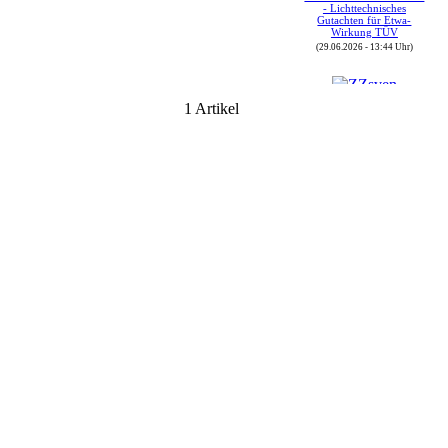
Gutachten für Etwa-
Wirkung TÜV
(29.06.2026 - 13:44 Uhr)
Autor : ZZsven
1 Artikel
Thread : FOj 2026 vom
(30.05.) 04.06. bis
07.06.2026
(08.06.2026 - 16:43 Uhr)
Autor : ZZsven
Thread : Zulassungen in
Deutschland
(08.06.2026 - 16:40 Uhr)
Autor : sbrunthaler
Thread : GT-Driver-
Treffen 2026 in der Rhön
(08.06.2026 - 12:19 Uhr)