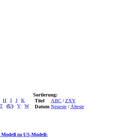
Sortierung:
H
I
J
K
Titel
ABC
/
ZXY
T
(
U
)
V
W
Datum
Neueste
/
Älteste
 Modell zu US-Modell: