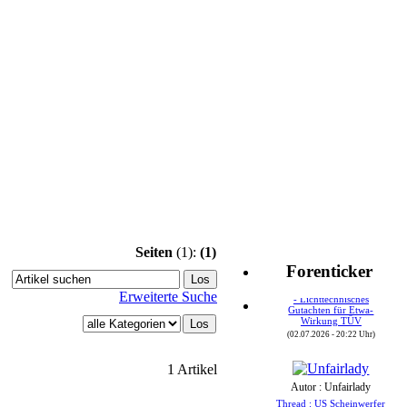
Seiten
(1):
(1)
Autor : Speedy24
Forenticker
Thread : US Scheinwerfer
- Lichttechnisches
Erweiterte Suche
Gutachten für Etwa-
Wirkung TÜV
(02.07.2026 - 20:22 Uhr)
1 Artikel
Autor : Unfairlady
Thread : US Scheinwerfer
- Lichttechnisches