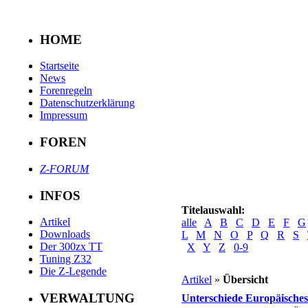
HOME
Startseite
News
Forenregeln
Datenschutzerklärung
Impressum
FOREN
Z-FORUM
INFOS
Titelauswahl:
Artikel
alle
A
B
C
D
E
F
G
Downloads
L
M
N
O
P
Q
R
S
Der 300zx TT
X
Y
Z
0-9
Tuning Z32
Die Z-Legende
Artikel
»
Übersicht
VERWALTUNG
Unterschiede Europäisches