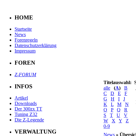
HOME
Startseite
News
Forenregeln
Datenschutzerklärung
Impressum
FOREN
Z-FORUM
Titelauswahl:
INFOS
alle
(
A
)
B
C
D
E
F
Artikel
G
H
I
J
Downloads
K
L
M
N
Der 300zx TT
O
P
Q
R
Tuning Z32
S
T
U
V
Die Z-Legende
W
X
Y
Z
0-9
VERWALTUNG
News
» Übersic