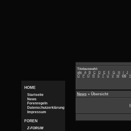
Titelauswahl:
alle
A
B
C
D
E
F
G
H
I
J
O
P
Q
R
S
T
U
V
W
(
X
)
Y
HOME
News
» Übersicht
Startseite
News
Forenregeln
E
Datenschutzerklärung
Impressum
FOREN
Z-FORUM