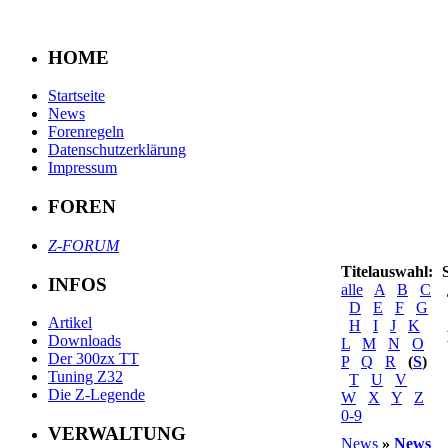
HOME
Startseite
News
Forenregeln
Datenschutzerklärung
Impressum
FOREN
Z-FORUM
Titelauswahl:
INFOS
alle
A
B
C
D
E
F
G
Artikel
H
I
J
K
Downloads
L
M
N
O
Der 300zx TT
P
Q
R
(
S
)
Tuning Z32
T
U
V
Die Z-Legende
W
X
Y
Z
0-9
VERWALTUNG
News
»
News