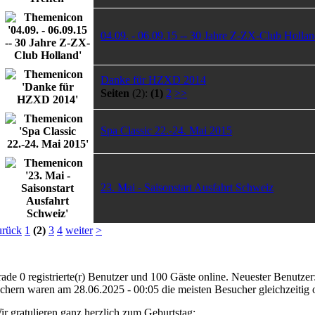
04.09. - 06.09.15 -- 30 Jahre Z-ZX-Club Holla
Danke für HZXD 2014
Seiten
(2):
(1)
2
>>
Spa Classic 22.-24. Mai 2015
23. Mai - Saisonstart Ausfahrt Schweiz
urück
1
(2)
3
4
weiter
>
erade 0 registrierte(r) Benutzer und 100 Gäste online. Neuester Benutzer
hern waren am 28.06.2025 - 00:05 die meisten Besucher gleichzeitig o
ir gratulieren ganz herzlich zum Geburtstag: