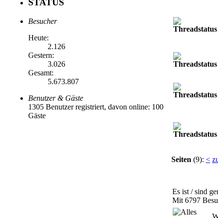
STATUS
Besucher
Heute:
2.126
Gestern:
3.026
Gesamt:
5.673.807
Benutzer & Gäste
1305 Benutzer registriert, davon online: 100
Gäste
Seiten
(9):
<
z
Es ist / sind g
Mit 6797 Besuc
W