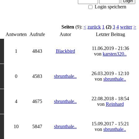
Login speichern
Seiten
(9):
<
zurück
1
(2)
3
4
weiter
>
Antworten
Aufrufe
Autor
Letzter Beitrag
11.06.2019 - 21:36
1
4843
Blackbird
von
karsten320..
26.03.2019 - 12:10
0
4583
sbrunthale..
von
sbrunthale..
22.08.2018 - 18:54
4
4675
sbrunthale..
von
Reinhard
15.09.2017 - 15:21
10
5847
sbrunthale..
von
sbrunthale..