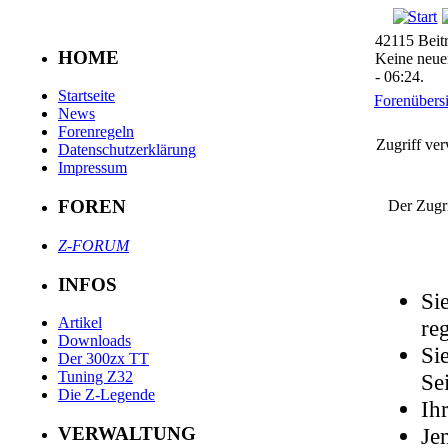
42115 Beit
HOME
Keine neuen
- 06:24.
Startseite
Forenübersi
News
Forenregeln
Zugriff ver
Datenschutzerklärung
Impressum
FOREN
Der Zugri
Z-FORUM
INFOS
Si
Artikel
reg
Downloads
Si
Der 300zx TT
Tuning Z32
Sei
Die Z-Legende
Ih
Je
VERWALTUNG