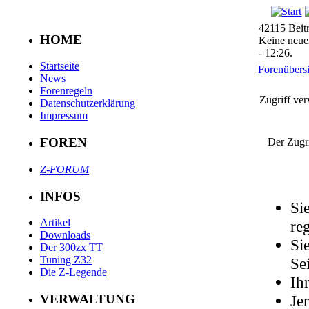
42115 Beit
HOME
Keine neuen
- 12:26.
Startseite
Forenübersi
News
Forenregeln
Zugriff ver
Datenschutzerklärung
Impressum
FOREN
Der Zugri
Z-FORUM
INFOS
Si
Artikel
reg
Downloads
Si
Der 300zx TT
Tuning Z32
Sei
Die Z-Legende
Ih
Je
VERWALTUNG