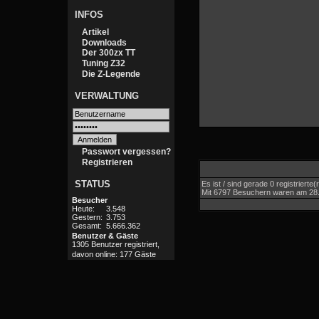
INFOS
Artikel
Downloads
Der 300zx TT
Tuning Z32
Die Z-Legende
VERWALTUNG
Passwort vergessen?
Registrieren
STATUS
Es ist / sind gerade 0 registriert
Mit 6797 Besuchern waren am 28.06
Besucher
Heute:
3.548
Gestern:
3.753
Gesamt:
5.666.362
Benutzer & Gäste
1305 Benutzer registriert,
davon online: 177 Gäste