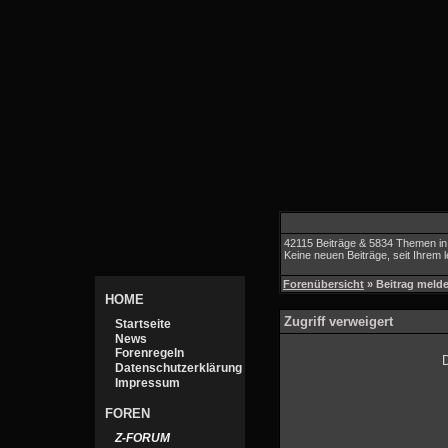
42115 Beiträge & 5834 Themen in
Keine neuen Beiträge, seit Ihrem 
Forenübersicht
» Beitrag meld
HOME
Zugriff verweigert
Startseite
News
Forenregeln
D
Datenschutzerklärung
Impressum
FOREN
Z-FORUM