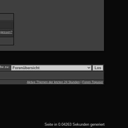
rgessen?
he zu:
Aktive Themen der letzten 24 Stunden
|
Foren-Topuser
Seite in 0.04263 Sekunden generiert