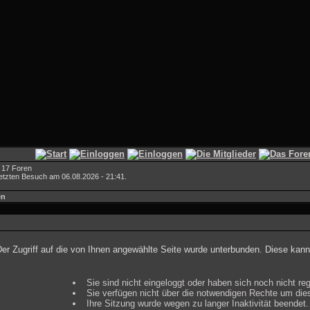
 17 Foren
letzten Besuch am 06.08.2026 - 21:41.
en
er Zugriff auf die von Ihnen angewählte Seite wurde unterbunden. Diese kann
Sie sind nicht eingeloggt oder haben sich noch nicht regi
Sie verfügen nicht über die notwendigen Rechte um dies
Ihre Sitzung wurde wegen zu langer Inaktivität beendet.