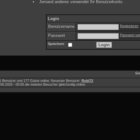
Jemand anderes verwendet Ihr Benutzerkonto.
Login
Benutzername
Registrieren
Passwort
Passwort ve
Speichern
Ge
e(r) Benutzer und 177 Gäste online. Neuester Benutzer:
Robl72
.2025 - 00:05 die meisten Besucher gleichzeitig online.