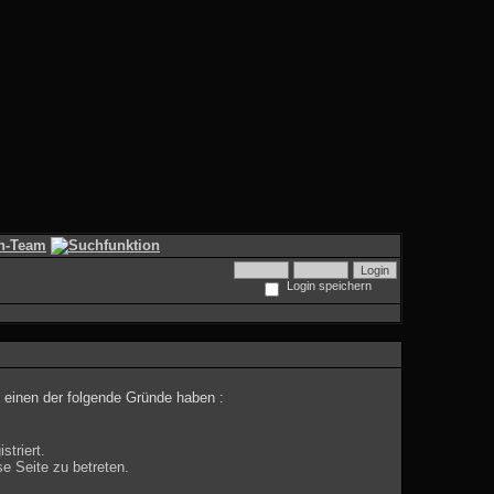
Login speichern
 einen der folgende Gründe haben :
striert.
e Seite zu betreten.