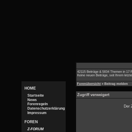
42115 Beiträge & 5834 Themen in 17 
Keine neuen Beiträge, seit Ihrem letz
Forenübersicht
» Beitrag melden
HOME
Zugriff verweigert
Startseite
News
Forenregeln
Der 
Datenschutzerklärung
Impressum
FOREN
Z-FORUM