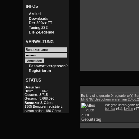
INFOS
Artikel
Downloads
Der 300zx TT
Tuning Z32
Die Z-Legende
VERWALTUNG
Passwort vergessen?
Registrieren
STATUS
Besucher
Heute:
2.067
Gestern:
3.715
Es ist / sind gerade 0 registrierte(r)
Gesamt:
5.668.596
Mit 6797 Besuchern waren am 28.06.202
Benutzer & Gäste
Wir gratulieren ganz h
1305 Benutzer registriert,
bomex
(61),
Lvithn
(47
davon online: 186 Gäste