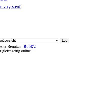
rt vergessen?
uester Benutzer:
Robl72
gleichzeitig online.