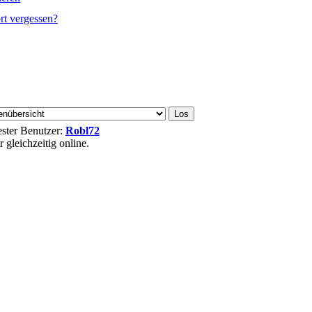
rt vergessen?
uester Benutzer:
Robl72
gleichzeitig online.