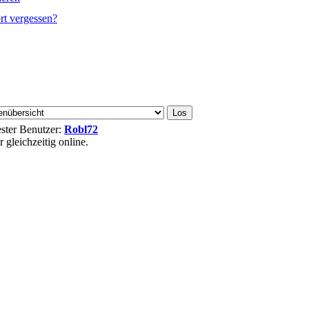
rt vergessen?
ester Benutzer:
Robl72
gleichzeitig online.