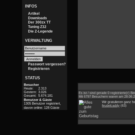
INFOS
Artikel
Downloads
Der 300zx TT
Tuning Z32
Die Z-Legende
VERWALTUNG
Passwort vergessen?
Registrieren
STATUS
Besucher
Heute:
2.313
Gestern:
3.026
Es ist / sind gerade 0 registrierte(r)
Gesamt:
5.674.181
Mit 6797 Besuchern waren am 28.06.202
Benutzer & Gäste
Wir gratulieren ganz h
1305 Benutzer registriert,
feudelcaddy
(63)
davon online: 128 Gäste