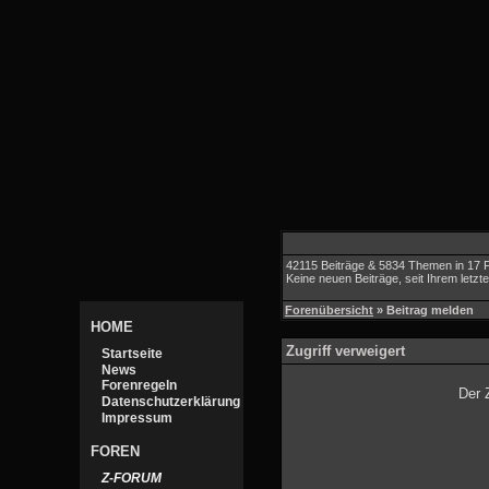
42115 Beiträge & 5834 Themen in 17 
Keine neuen Beiträge, seit Ihrem letz
Forenübersicht
» Beitrag melden
HOME
Zugriff verweigert
Startseite
News
Forenregeln
Der 
Datenschutzerklärung
Impressum
FOREN
Z-FORUM