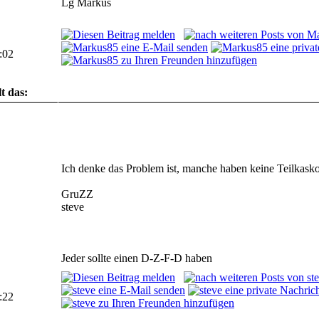
Lg Markus
:02
t das:
Noch keinem...
Ich denke das Problem ist, manche haben keine Teilkask
GruZZ
steve
Jeder sollte einen D-Z-F-D haben
:22