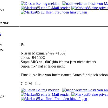
:21
t das:
Noch keinem...
5
Ps.
er
Nissan Maxima 94-99 =150€
200sx -94 150€
Supra Mk3 ca 160€ (bin ich ma jetzt nicht sicher)
Supra mk4 hat er leider nicht
Eine kurze liste von Interessanten Autos für die ich scho
GlG Markus
:28