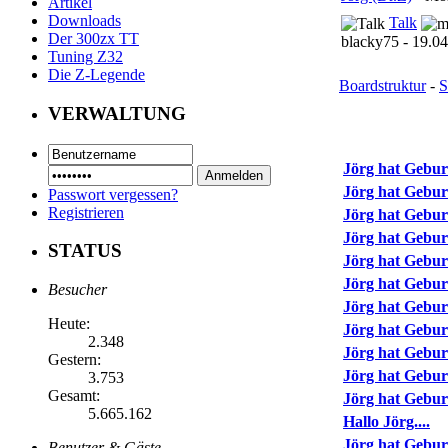
Artikel
Downloads
Talk
Der 300zx TT
blacky75 - 19.04
Tuning Z32
Die Z-Legende
Boardstruktur
-
S
VERWALTUNG
Jörg hat Gebur
Jörg hat Gebur
Passwort vergessen?
Registrieren
Jörg hat Gebur
Jörg hat Gebur
STATUS
Jörg hat Gebur
Jörg hat Gebur
Besucher
Jörg hat Gebur
Heute:
Jörg hat Gebur
2.348
Jörg hat Gebur
Gestern:
Jörg hat Gebur
3.753
Gesamt:
Jörg hat Gebur
5.665.162
Hallo Jörg....
Jörg hat Gebur
Benutzer & Gäste