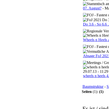
07. August?
- Ma
Do 3.6 - So 6.6 
Wheels n Heels 
Absage FoJ 2021
wheels n heels 4
Baumstruktur
-
S
Seiten
(1):
(1)
Es ist / sin