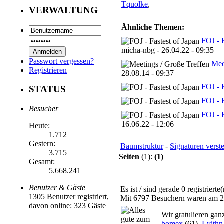
Tquolke
,
VERWALTUNG
Ähnliche Themen:
FOJ - F
micha-nbg - 26.04.22 - 09:35
Passwort vergessen?
Mee
Registrieren
28.08.14 - 09:37
FOJ - F
STATUS
FOJ - F
Besucher
FOJ - F
16.06.22 - 12:06
Heute:
1.712
Gestern:
Baumstruktur
-
Signaturen verst
3.715
Seiten
(1):
(1)
Gesamt:
5.668.241
Benutzer & Gäste
Es ist / sind gerade 0 registrier
1305 Benutzer registriert,
Mit 6797 Besuchern waren am 28.
davon online: 323 Gäste
Wir gratulieren gan
bomex
(61),
Lvithn