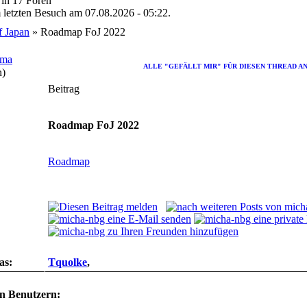
in 17 Foren
m letzten Besuch am 07.08.2026 - 05:22.
f Japan
» Roadmap FoJ 2022
ema
ALLE "GEFÄLLT MIR" FÜR DIESEN THREAD A
n)
Beitrag
Roadmap FoJ 2022
Roadmap
as:
Tquolke
,
en Benutzern: