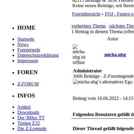
42115 Beiträge & 5834 Themen 
Keine neuen Beiträge, seit Ihre
Forenübersicht
»
FOJ - Fastest o
vorheriges Thema
nächstes Th
HOME
1 Beitrag in diesem Thema (offe
Autor
Startseite
News
Forenregeln
micha-nbg
Datenschutzerklärung
Impressum
Administrator
FOREN
1606 Beiträge - Z-Forenlegende
Z-FORUM
INFOS
Beitrag vom 16.06.2022 - 14:15
Artikel
Downloads
Folgenden Benutzern gefällt d
Der 300zx TT
Tuning Z32
Dieser Thread gefällt folgend
Die Z-Legende