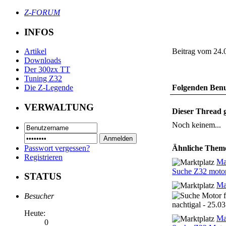
Z-FORUM
INFOS
Beitrag vom 24.
Artikel
Downloads
Der 300zx TT
Tuning Z32
Folgenden Benut
Die Z-Legende
VERWALTUNG
Dieser Thread g
Noch keinem...
Passwort vergessen?
Ähnliche Them
Registrieren
Ma
Suche Z32 moto
STATUS
Ma
Besucher
nachtigal - 25.03
Heute:
Ma
0