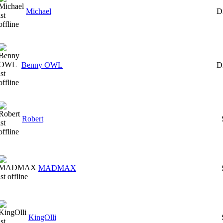
Michael
D
Benny OWL
D
Robert
MADMAX
KingOlli