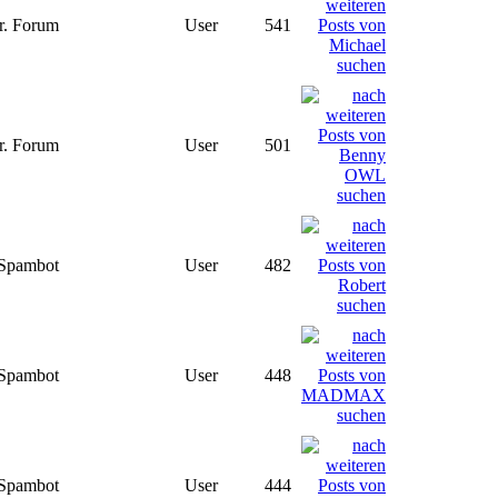
r. Forum
User
541
r. Forum
User
501
Spambot
User
482
Spambot
User
448
Spambot
User
444