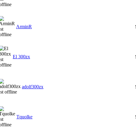
ArminR
El 300zx
adolf300zx
Tquolke