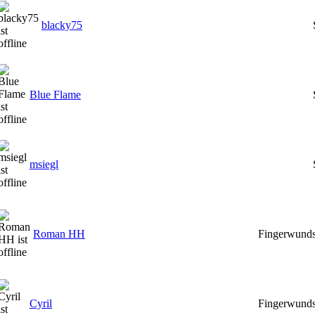
blacky75
Blue Flame
msiegl
Roman HH
Fingerwunds
Cyril
Fingerwunds