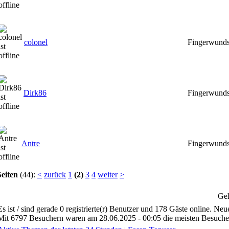
colonel
Fingerwunds
Dirk86
Fingerwunds
Antre
Fingerwunds
Seiten
(44):
<
zurück
1
(2)
3
4
weiter
>
Ge
Es ist / sind gerade 0 registrierte(r) Benutzer und 178 Gäste online. Ne
Mit 6797 Besuchern waren am 28.06.2025 - 00:05 die meisten Besucher 