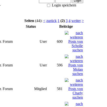
.
Login speichern
Seiten
(44):
<
zurück
1
(2)
3
4
weiter
>
Status
Beiträge
r. Forum
User
600
r. Forum
User
596
r. Forum
Mitglied
581