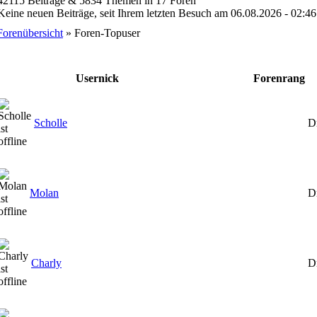
42115 Beiträge & 5834 Themen in 17 Foren
Keine neuen Beiträge, seit Ihrem letzten Besuch am 06.08.2026 - 02:46
Forenübersicht
» Foren-Topuser
Usernick
Forenrang
Scholle
D
Molan
D
Charly
D