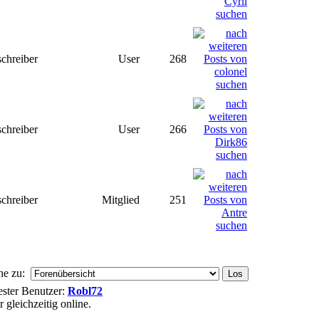
chreiber
User
268
chreiber
User
266
chreiber
Mitglied
251
he zu:
uester Benutzer:
Robl72
gleichzeitig online.