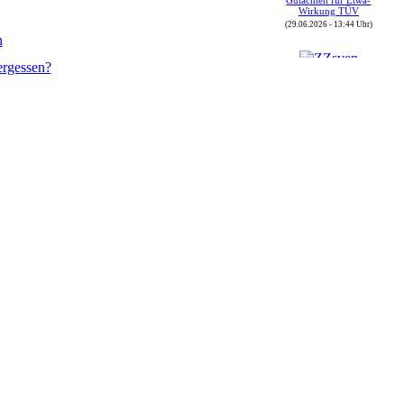
Wirkung TÜV
(29.06.2026 - 13:44 Uhr)
n
ergessen?
Autor : ZZsven
Thread : FOj 2026 vom
(30.05.) 04.06. bis
07.06.2026
(08.06.2026 - 16:43 Uhr)
Autor : ZZsven
Thread : Zulassungen in
Deutschland
(08.06.2026 - 16:40 Uhr)
Autor : sbrunthaler
Thread : GT-Driver-
Treffen 2026 in der Rhön
(08.06.2026 - 12:19 Uhr)