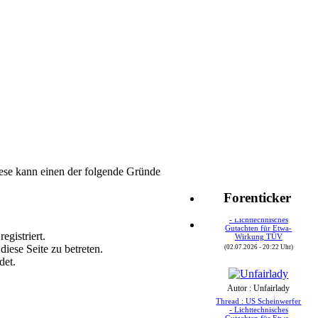
ese kann einen der folgende Gründe
Autor : Speedy24
Forenticker
Thread : US Scheinwerfer
- Lichttechnisches
Gutachten für Etwa-
Wirkung TÜV
egistriert.
(02.07.2026 - 20:22 Uhr)
iese Seite zu betreten.
det.
Autor : Unfairlady
Thread : US Scheinwerfer
- Lichttechnisches
Gutachten für Etwa-