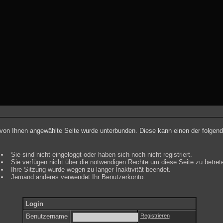
e von Ihnen angewählte Seite wurde unterbunden. Diese kann einen der folgen
Sie sind nicht eingeloggt oder haben sich noch nicht registriert.
Sie verfügen nicht über die notwendigen Rechte um diese Seite zu betret
Ihre Sitzung wurde wegen zu langer Inaktivität beendet.
Jemand anderes verwendet Ihr Benutzerkonto.
Login
Benutzername
Registrieren