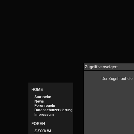
Zugriff verweigert
Der Zugriff auf di
HOME
Startseite
News
Forenregeln
Datenschutzerklärung
Impressum
FOREN
Z-FORUM