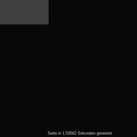
Autor : ZZsven
Thread : FOj 2026 vom
(30.05.) 04.06. bis
07.06.2026
(08.06.2026 - 16:43 Uhr)
Autor : ZZsven
Thread : Zulassungen in
Deutschland
(08.06.2026 - 16:40 Uhr)
Autor : sbrunthaler
Thread : GT-Driver-
Treffen 2026 in der Rhön
(08.06.2026 - 12:19 Uhr)
Seite in 1.03562 Sekunden generiert