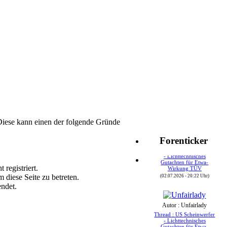
Diese kann einen der folgende Gründe
Autor : Speedy24
Forenticker
Thread : US Scheinwerfer
- Lichttechnisches
Gutachten für Etwa-
Wirkung TÜV
 registriert.
(02.07.2026 - 20:22 Uhr)
 diese Seite zu betreten.
endet.
Autor : Unfairlady
Thread : US Scheinwerfer
- Lichttechnisches
Gutachten für Etwa-