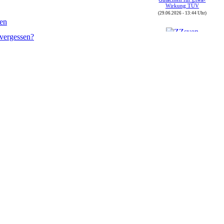
Wirkung TÜV
(29.06.2026 - 13:44 Uhr)
ren
vergessen?
Autor : ZZsven
Thread : FOj 2026 vom
(30.05.) 04.06. bis
07.06.2026
(08.06.2026 - 16:43 Uhr)
Autor : ZZsven
Thread : Zulassungen in
Deutschland
(08.06.2026 - 16:40 Uhr)
Autor : sbrunthaler
Thread : GT-Driver-
Treffen 2026 in der Rhön
(08.06.2026 - 12:19 Uhr)