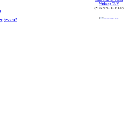
Wirkung TÜV
(29.06.2026 - 13:44 Uhr)
n
ergessen?
Autor : ZZsven
Thread : FOj 2026 vom
(30.05.) 04.06. bis
07.06.2026
(08.06.2026 - 16:43 Uhr)
Autor : ZZsven
Thread : Zulassungen in
Deutschland
(08.06.2026 - 16:40 Uhr)
Autor : sbrunthaler
Thread : GT-Driver-
Treffen 2026 in der Rhön
(08.06.2026 - 12:19 Uhr)