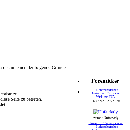
ese kann einen der folgende Gründe
Autor : Speedy24
Forenticker
Thread : US Scheinwerfer
- Lichttechnisches
Gutachten für Etwa-
egistriert.
Wirkung TÜV
iese Seite zu betreten.
(02.07.2026 - 20:22 Uhr)
det.
Autor : Unfairlady
Thread : US Scheinwerfer
- Lichttechnisches
Gutachten für Etwa-