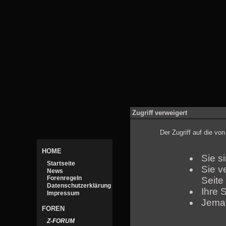
Zugriff verweigert
Der Zugriff auf die v
HOME
Sie s
Startseite
Sie v
News
Forenregeln
Seite
Datenschutzerklärung
Ihre 
Impressum
Jeman
FOREN
Z-FORUM