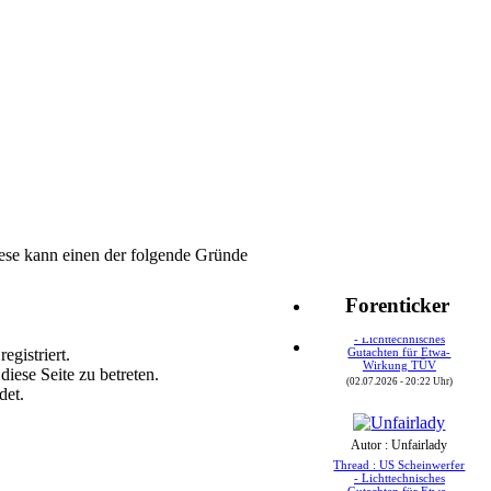
ese kann einen der folgende Gründe
Autor : Speedy24
Forenticker
Thread : US Scheinwerfer
- Lichttechnisches
Gutachten für Etwa-
egistriert.
Wirkung TÜV
iese Seite zu betreten.
(02.07.2026 - 20:22 Uhr)
det.
Autor : Unfairlady
Thread : US Scheinwerfer
- Lichttechnisches
Gutachten für Etwa-