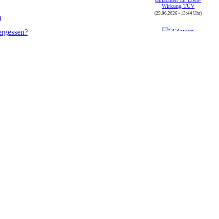
Wirkung TÜV
(29.06.2026 - 13:44 Uhr)
n
ergessen?
Autor : ZZsven
Thread : FOj 2026 vom
(30.05.) 04.06. bis
07.06.2026
(08.06.2026 - 16:43 Uhr)
Autor : ZZsven
Thread : Zulassungen in
Deutschland
(08.06.2026 - 16:40 Uhr)
Autor : sbrunthaler
Thread : GT-Driver-
Treffen 2026 in der Rhön
(08.06.2026 - 12:19 Uhr)