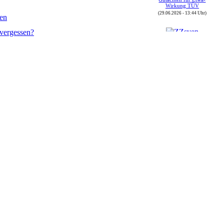
Wirkung TÜV
(29.06.2026 - 13:44 Uhr)
ren
vergessen?
Autor : ZZsven
Thread : FOj 2026 vom
(30.05.) 04.06. bis
07.06.2026
(08.06.2026 - 16:43 Uhr)
Autor : ZZsven
Thread : Zulassungen in
Deutschland
(08.06.2026 - 16:40 Uhr)
Autor : sbrunthaler
Thread : GT-Driver-
Treffen 2026 in der Rhön
(08.06.2026 - 12:19 Uhr)