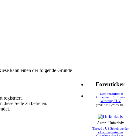
Diese kann einen der folgende Gründe
Autor : Speedy24
Forenticker
Thread : US Scheinwerfer
- Lichttechnisches
Gutachten für Etwa-
 registriert.
Wirkung TÜV
 diese Seite zu betreten.
(02.07.2026 - 20:22 Uhr)
endet.
Autor : Unfairlady
Thread : US Scheinwerfer
- Lichttechnisches
Gutachten für Etwa-