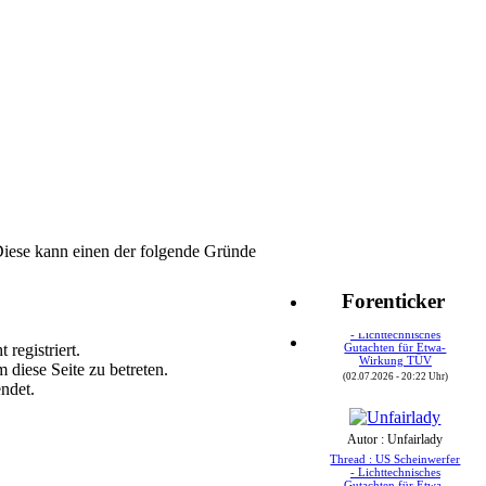
Diese kann einen der folgende Gründe
Autor : Speedy24
Forenticker
Thread : US Scheinwerfer
- Lichttechnisches
Gutachten für Etwa-
 registriert.
Wirkung TÜV
 diese Seite zu betreten.
(02.07.2026 - 20:22 Uhr)
ndet.
Autor : Unfairlady
Thread : US Scheinwerfer
- Lichttechnisches
Gutachten für Etwa-