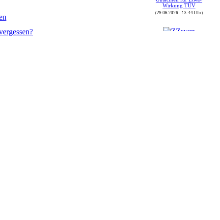
Wirkung TÜV
(29.06.2026 - 13:44 Uhr)
ren
vergessen?
Autor : ZZsven
Thread : FOj 2026 vom
(30.05.) 04.06. bis
07.06.2026
(08.06.2026 - 16:43 Uhr)
Autor : ZZsven
Thread : Zulassungen in
Deutschland
(08.06.2026 - 16:40 Uhr)
Autor : sbrunthaler
Thread : GT-Driver-
Treffen 2026 in der Rhön
(08.06.2026 - 12:19 Uhr)